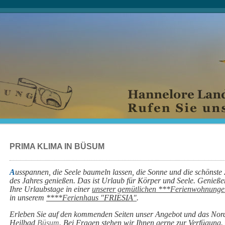
PRIMA KLIMA IN BÜSUM
A
usspannen, die Seele baumeln lassen, die Sonne und die schönste 
des Jahres genießen. Das ist Urlaub für Körper und Seele. Genieße
Ihre Urlaubstage in einer
unserer gemütlichen ***Ferienwohnunge
in unserem
****Ferienhaus "
FRIESIA
"
.
Erleben Sie auf den kommenden Seiten unser Angebot und das Nor
Heilbad
Büsum
. Bei Fragen stehen wir Ihnen gerne zur Verfügung.