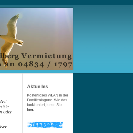
Aktuelles
Kostenloses WLAN in der
Familienlagune. Wie das
Zeit
funktioniert, lesen Sie
n Sie
hier
.
n
oder
dsee