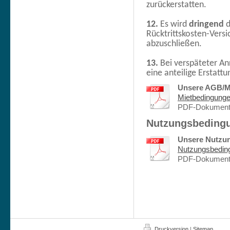
zurückerstatten.
12.
Es wird
dringend
d
Rücktrittskosten-Vers
abzuschließen.
13.
Bei verspäteter Anr
eine anteilige Erstatt
Unsere AGB/M
Mietbedingunge
PDF-Dokument 
Nutzungsbeding
Unsere Nutzu
Nutzungsbedin
PDF-Dokument 
Druckversion
|
Sitemap