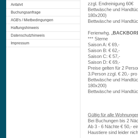
zzgl. Endreinigung 60€
Anfahrt
Bettwäsche und Handtüche
Buchungsanfrage
180x200)
AGB's / Mietbedingungen
Bettwäsche und Handtüch
Haftungshinweis
Ferienwhg. „
BACKBOR
Datenschutzhinweis
*** Sterne
Impressum
Saison A: € 69,-
Saison B: € 62,-
Saison C: € 57,-
Saison D: € 69,-
Preise gelten für 2 Pers
3.Person zzgl. € 20,- pro
Bettwäsche und Handtüche
180x200)
Bettwäsche und Handtüch
Gültig für alle Wohnunge
Bei Buchungen bis 2 Näch
Ab 3 - 6 Nächte € 50,- e
Haustiere sind leider nich